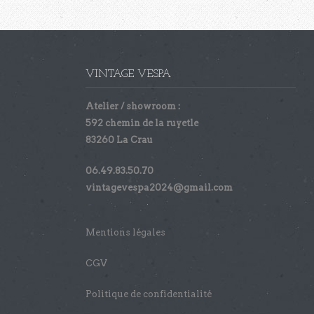
VINTAGE VESPA
Atelier / showroom :
592 chemin de la ruyetle
83260 La Crau
06.49.83.50.70
vintagevespa2024@gmail.com
Mentions légales
CGV
Politique de confidentialité