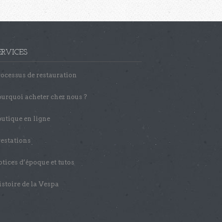
ERVICES
ocessus de restauration
urquoi acheter chez nous ?
utique en ligne
estations
tices d’époque et tutos
stoire de la Vespa