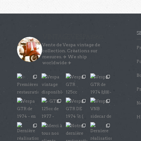
S
VINTAGEVESPA1960
Vente de Vespa vintage de
Pr
collection.
Créations sur
mesures. ✈️ We ship
Po
worldwide ✈️
Bo
Pr
No
Hi