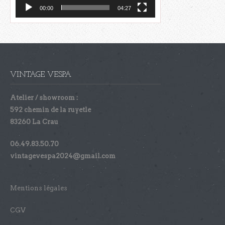
00:00
04:27
VINTAGE VESPA
Atelier / showroom :
592 chemin de la ruyetle
83260 La Crau
06.49.83.50.70
vintagevespa2024@gmail.com
Mentions légales
CGV