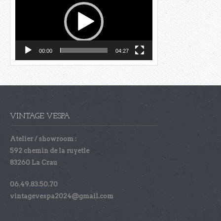
00:00
04:27
VINTAGE VESPA
Atelier / showroom :
592 chemin de la ruyetle
83260 La Crau
06.49.83.50.70
vintagevespa2024@gmail.com