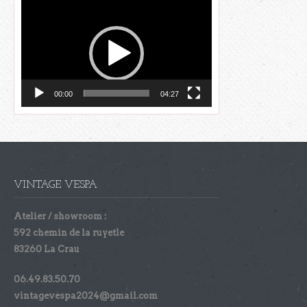
Lecteur
vidéo
00:00
04:27
VINTAGE VESPA
Atelier / showroom :
592 chemin de la ruyetle
83260 La Crau
06.49.83.50.70
vintagevespa2024@gmail.com