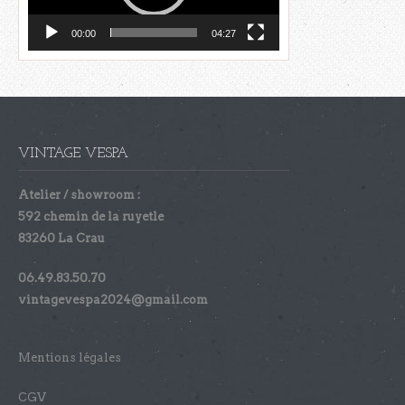
00:00
04:27
VINTAGE VESPA
Atelier / showroom :
592 chemin de la ruyetle
83260 La Crau
06.49.83.50.70
vintagevespa2024@gmail.com
Mentions légales
CGV