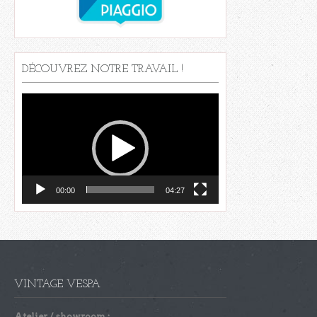
DÉCOUVREZ NOTRE TRAVAIL !
Lecteur
vidéo
00:00
04:27
VINTAGE VESPA
Atelier / showroom :