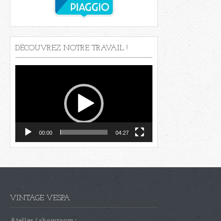
DÉCOUVREZ NOTRE TRAVAIL !
Lecteur
vidéo
00:00
04:27
VINTAGE VESPA
Atelier / showroom :