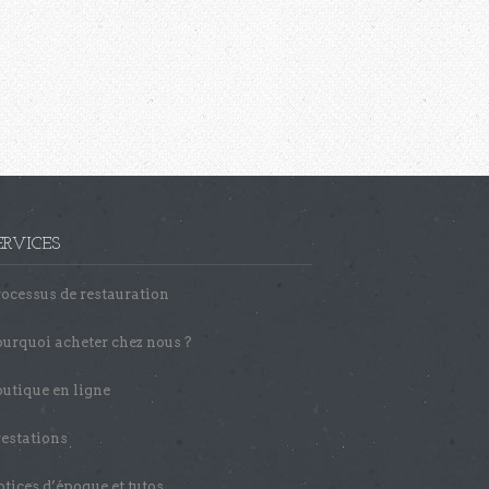
ERVICES
ocessus de restauration
urquoi acheter chez nous ?
utique en ligne
estations
tices d’époque et tutos