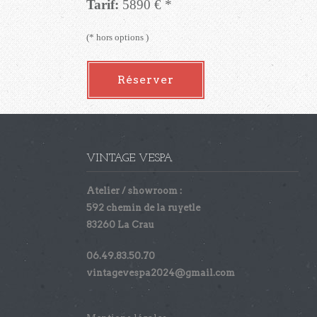
Tarif:
5890 € *
(* hors options )
Réserver
VINTAGE VESPA
Atelier / showroom :
592 chemin de la ruyetle
83260 La Crau
06.49.83.50.70
vintagevespa2024@gmail.com