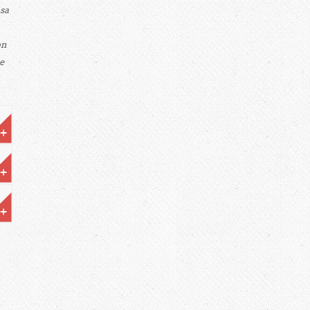
 sa
on
e