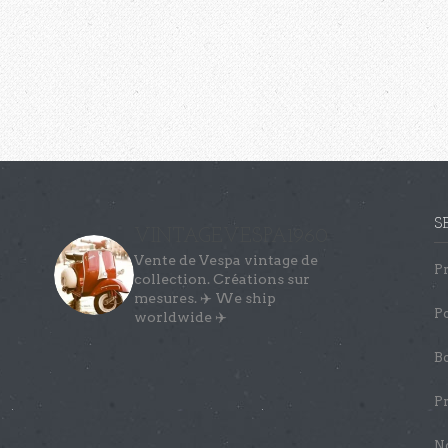
S
VINTAGEVESPA1960
Vente de Vespa vintage de
Pr
collection.
Créations sur
mesures. ✈️ We ship
Po
worldwide ✈️
Bo
Pr
No