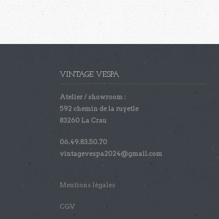
VINTAGE VESPA
Atelier / showroom :
592 chemin de la ruyetle
83260 La Crau
06.49.83.50.70
vintagevespa2024@gmail.com
Mentions légales
CGV