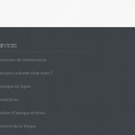
ERVICES
ocessus de restauration
urquoi acheter chez nous ?
utique en ligne
estations
tices d’époque et tutos
stoire de la Vespa