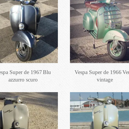
spa Super de 1967
Blu
Vespa Super de 1966
Ve
azzurro scuro
vintage