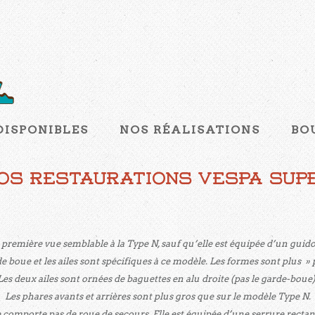
DISPONIBLES
NOS RÉALISATIONS
BO
os restaurations Vespa Sup
 première vue semblable à la Type N, sauf qu’elle est équipée d’un guid
e boue et les ailes sont spécifiques à ce modèle. Les formes sont plus » 
Les deux ailes sont ornées de baguettes en alu droite (pas le garde-boue)
Les phares avants et arrières sont plus gros que sur le modèle Type N.
 ne comporte pas de roue de secours. Elle est équipée d’une serrure recta