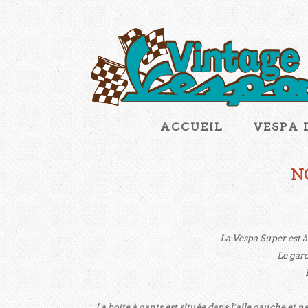
ACCUEIL
VESPA 
N
La Vespa Super est à
Le gard
La boîte à gants est située dans l’aile gauche et