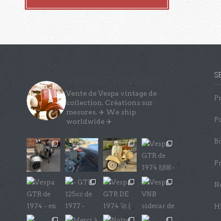
S
VINTAGEVESPA1960
Vente de Vespa vintage de
Pr
collection.
Créations sur
mesures. ✈️ We ship
Po
worldwide ✈️
Bo
Pr
No
Hi