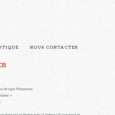
UTIQUE
NOUS CONTACTER
er
on de type Primavera.
plates »
.
ngulaire qui se ferme avec la même clé que pour le