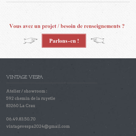
VINTAGE VESPA
Atelier / showroom :
592 chemin de la ruyetle
83260 La Crau
06.49.83.50.70
vintagevespa2024@gmail.com