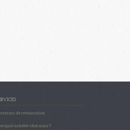
ERVICES
ocessus de restauration
urquoi acheter chez nous ?