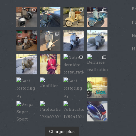
Bo
Pr
No
Hi
Charger plus