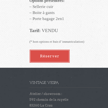
Options présentées:
– Sellerie cuir
– Boite à gants
– Porte bagage 2en1
Tarif:
VENDU
(* hors options et frais d’ immatriculation)
Réserver
VINTAGE VESPA
Atelier / showroom :
592 chemin de la ruyetle
83260 La Crau