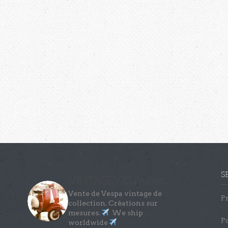
S
VINTAGEVESPA1960
Vente de Vespa vintage de
Pr
collection.
Créations sur
mesures.
We ship
Po
worldwide