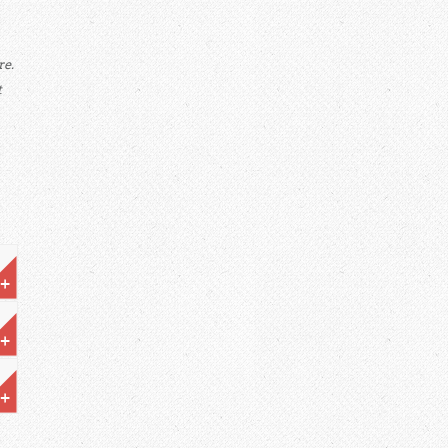
re.
t