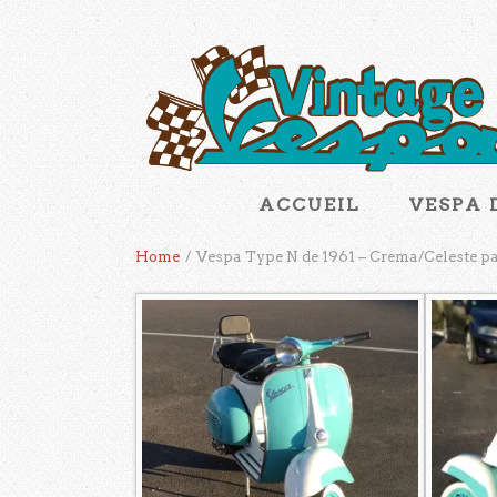
ACCUEIL
VESPA 
Home
/
Vespa Type N de 1961 – Crema/Celeste p